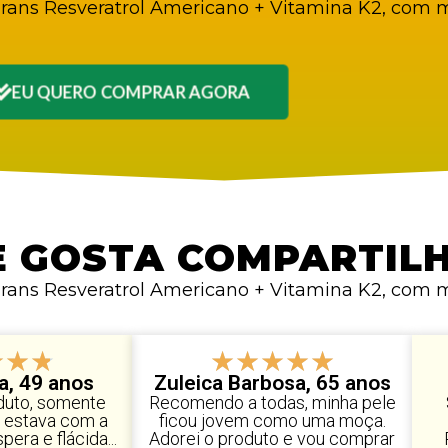
rans Resveratrol Americano + Vitamina K2, com m
EU QUERO COMPRAR AGORA
E GOSTA COMPARTILH
rans Resveratrol Americano + Vitamina K2, com m
★
★
★
★
★
★
★
★
va, 49 anos
Zuleica Barbosa, 65 anos
oduto, somente
Recomendo a todas, minha pele
, estava com a
ficou jovem como uma moça.
era e flácida...
Adorei o produto e vou comprar