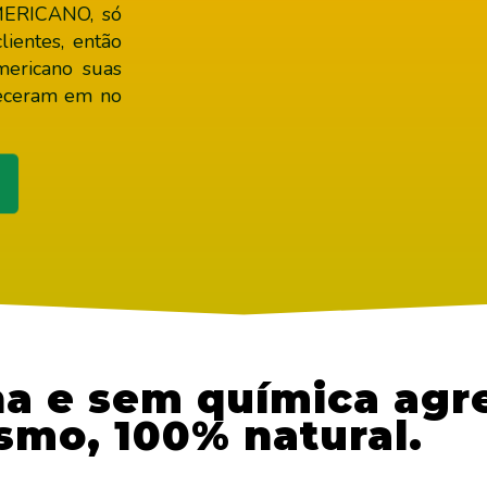
ERICANO, só
ientes, então
mericano suas
receram em no
a e sem química agre
smo, 100% natural.