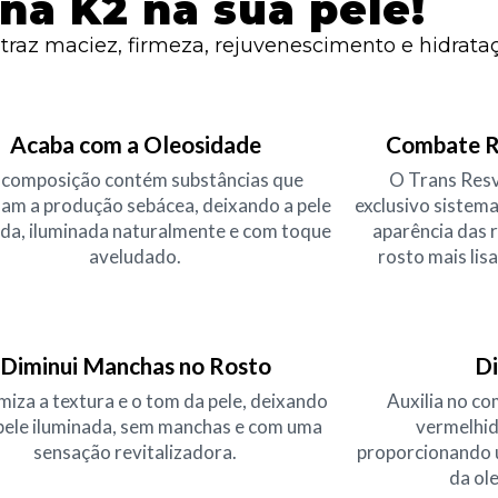
na K2 na sua pele!
raz maciez, firmeza, rejuvenescimento e hidrata
Acaba com a Oleosidade
Combate R
 composição contém substâncias que
O Trans Resv
lam a produção sebácea, deixando a pele
exclusivo siste
ada, iluminada naturalmente e com toque
aparência das 
aveludado.
rosto mais lis
Diminui Manchas no Rosto
Di
miza a textura e o tom da pele, deixando
Auxilia no co
 pele iluminada, sem manchas e com uma
vermelhid
sensação revitalizadora.
proporcionando um
da ol