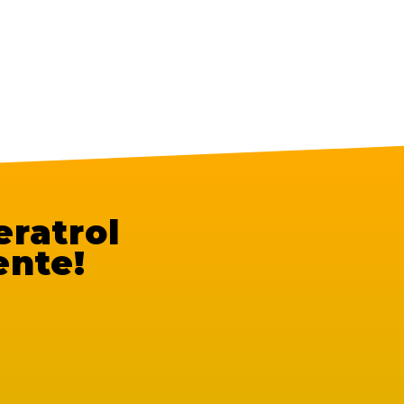
ratrol
ente!