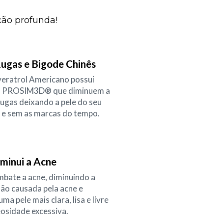
ção profunda!
ugas e Bigode Chinês
eratrol Americano possui
ma PROSIM3D® que diminuem a
rugas deixando a pele do seu
a e sem as marcas do tempo.
minui a Acne
mbate a acne, diminuindo a
ão causada pela acne e
a pele mais clara, lisa e livre
eosidade excessiva.