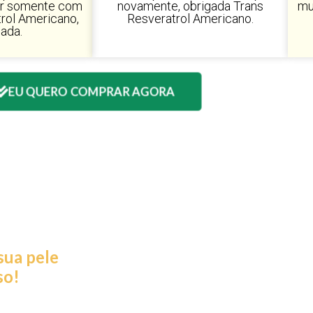
er somente com
novamente, obrigada Trans
mu
trol Americano,
Resveratrol Americano.
ada.
EU QUERO COMPRAR AGORA
, sua
rme !
sua pele
so!