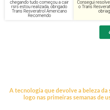
chegando tudo começou a cair
Consegui resolv
rsrs estou realizada, obrigado
o Trans Resvera
Trans Resveratrol Americano
obriag
Recomendo
Recupere a Juventude
Pele mais Jovem e Fi
A tecnologia que devolve a beleza da 
logo nas primeiras semanas de u