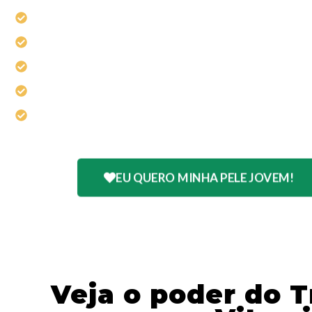
Hidratação Intensa
Diminui “Pé de Galinha” e “Bigode Chinês”
Devolve a Firmeza e o Brilho à sua Pele
Deixa sua Pele Macia e Hidratada
Sinta-se mais Jovem e Confiante
EU QUERO MINHA PELE JOVEM!
Compra 100% Segura e Satisfação Garantida!
Veja o poder do 